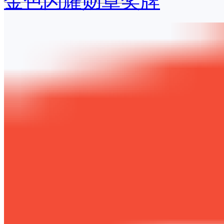
金色闪耀勋章奖牌