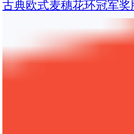
古典欧式麦穗花环冠军奖