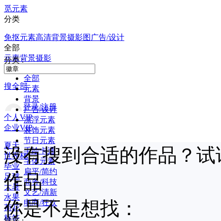
觅元素
分类
免抠元素
高清背景
摄影图
广告/设计
全部
元素
背景
摄影
分类 :
全部
搜全部
元素
背景
登录/注册
广告/设计
个人VIP
漂浮元素
企业VIP
装饰元素
节日元素
夏天
没有搜到合适的作品？试
手绘卡通
世界杯
字体元素
毕业
扁平/简约
作品
足球
商务/科技
大暑
文艺/清新
水果
你是不是想找：
电商/狂欢
荷花
标签
排序 :