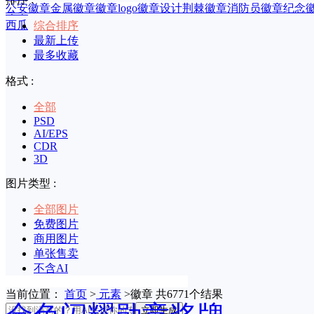
公安徽章
金属徽章
徽章logo
徽章设计
荆棘徽章
消防员徽章
纪念
印章
西瓜
综合排序
最新上传
最多收藏
格式 :
全部
PSD
AI/EPS
CDR
3D
图片类型 :
全部图片
免费图片
商用图片
单张售卖
不含AI
当前位置：
首页
>
元素
>徽章 共6771个结果
立即生成