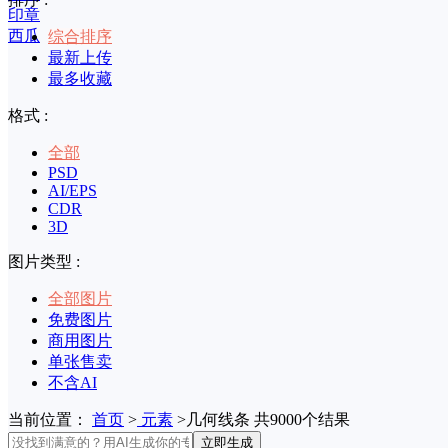
印章
西瓜
综合排序
最新上传
最多收藏
格式 :
全部
PSD
AI/EPS
CDR
3D
图片类型 :
全部图片
免费图片
商用图片
单张售卖
不含AI
当前位置：
首页
>
元素
>几何线条 共9000个结果
立即生成