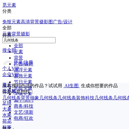
觅元素
分类
免抠元素
高清背景
摄影图
广告/设计
全部
元素
背景
摄影
分类 :
全部
搜全部
元素
背景
登录/注册
广告/设计
个人VIP
漂浮元素
企业VIP
装饰元素
节日元素
夏天
没有搜到合适的作品？试试用
AI生图
生成你想要的作品
手绘卡通
世界杯
你是不是想找：
字体元素
毕业
几何线条背景
抽象几何线条
几何线条装饰
科技几何线条
几何线
扁平/简约
足球
商务/科技
大暑
文艺/清新
水果
电商/狂欢
荷花
标签
排序 :