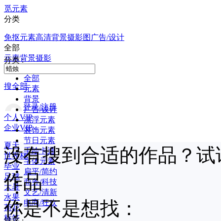
觅元素
分类
免抠元素
高清背景
摄影图
广告/设计
全部
元素
背景
摄影
分类 :
全部
搜全部
元素
背景
登录/注册
广告/设计
个人VIP
漂浮元素
企业VIP
装饰元素
节日元素
夏天
没有搜到合适的作品？试
手绘卡通
世界杯
字体元素
毕业
扁平/简约
作品
足球
商务/科技
大暑
文艺/清新
水果
你是不是想找：
电商/狂欢
荷花
标签
排序 :