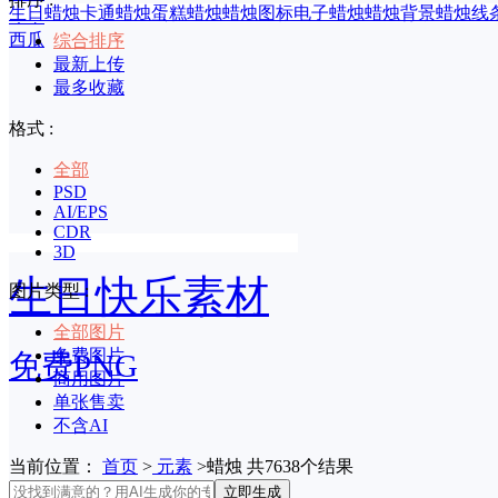
生日蜡烛
卡通蜡烛
蛋糕蜡烛
蜡烛图标
电子蜡烛
蜡烛背景
蜡烛线
印章
西瓜
综合排序
最新上传
最多收藏
格式 :
全部
PSD
AI/EPS
CDR
3D
生日快乐素材
图片类型 :
全部图片
免费图片
免费PNG
商用图片
单张售卖
不含AI
当前位置：
首页
>
元素
>蜡烛 共7638个结果
立即生成