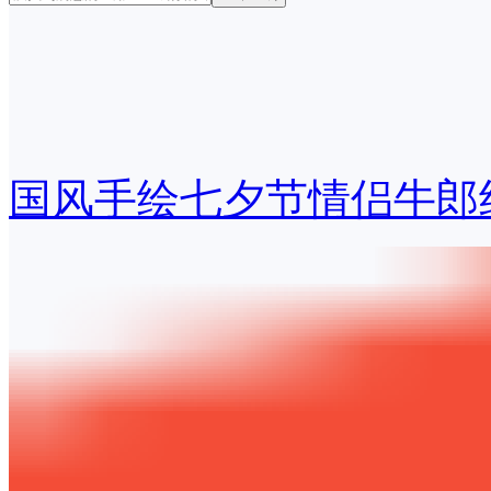
国风手绘七夕节情侣牛郎