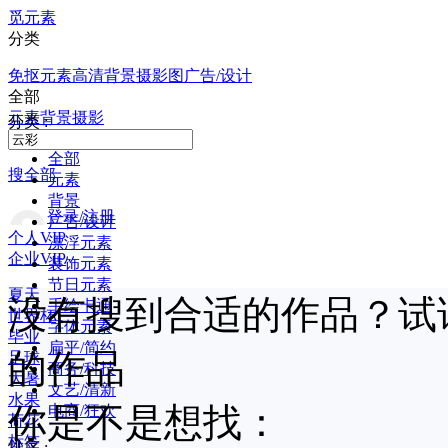
觅元素
分类
免抠元素
高清背景
摄影图
广告/设计
全部
元素
背景
摄影
分类 :
全部
搜全部
元素
背景
登录/注册
广告/设计
个人VIP
漂浮元素
企业VIP
装饰元素
节日元素
夏天
没有搜到合适的作品？试
手绘卡通
世界杯
字体元素
毕业
扁平/简约
的作品
足球
商务/科技
大暑
文艺/清新
水果
你是不是想找：
电商/狂欢
荷花
标签
排序 :