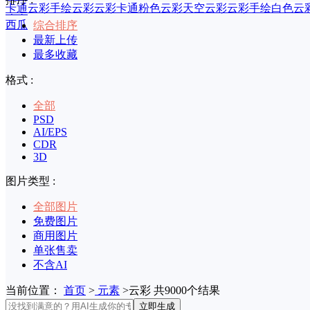
卡通云彩
手绘云彩
云彩卡通
粉色云彩
天空云彩
云彩手绘
白色云
印章
西瓜
综合排序
最新上传
最多收藏
格式 :
全部
PSD
AI/EPS
CDR
3D
图片类型 :
全部图片
免费图片
商用图片
单张售卖
不含AI
当前位置：
首页
>
元素
>云彩 共9000个结果
立即生成