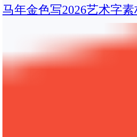
马年金色写2026艺术字素