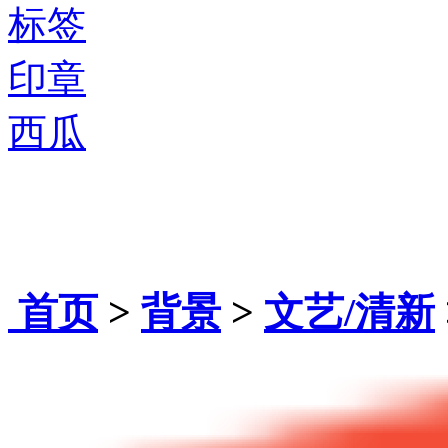
标签
印章
西瓜
首页
>
背景
>
文艺/清新