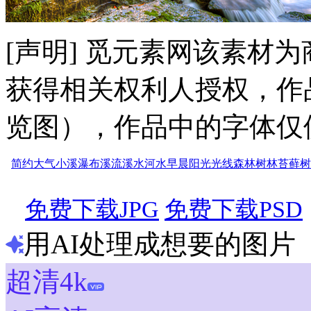
[声明] 觅元素网该素材
获得相关权利人授权，作
览图），作品中的字体仅
简约
大气
小溪
瀑布
溪流
溪水
河水
早晨
阳光
光线
森林
树林
苔藓
树
免费下载JPG
免费下载PSD
用AI处理成想要的图片
超清4k