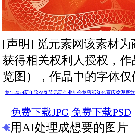
[声明] 觅元素网该素材
获得相关权利人授权，作
览图），作品中的字体仅
龙年2024
新年
除夕春节
元宵
企业年会
龙剪纸
红色喜庆
纹理底纹
免费下载JPG
免费下载PSD
用AI处理成想要的图片