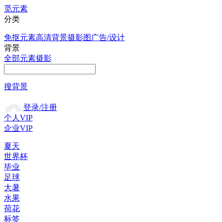
觅元素
分类
免抠元素
高清背景
摄影图
广告/设计
背景
全部
元素
摄影
搜背景
登录/注册
个人VIP
企业VIP
夏天
世界杯
毕业
足球
大暑
水果
荷花
标签