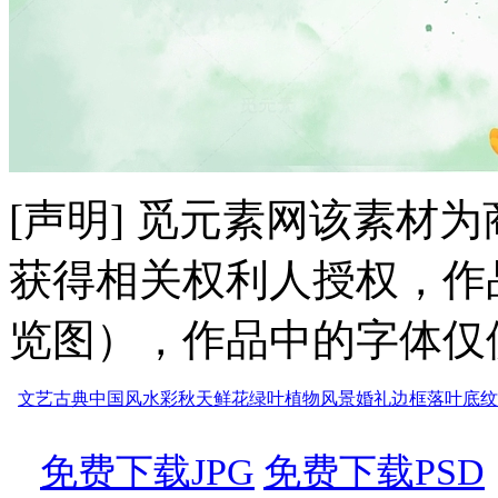
[声明] 觅元素网该素材
获得相关权利人授权，作
览图），作品中的字体仅
文艺
古典
中国风
水彩
秋天
鲜花
绿叶
植物
风景
婚礼
边框
落叶
底纹
免费下载JPG
免费下载PSD