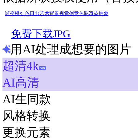
渐变
橙红色
日出
艺术
背景
视觉
创意
色彩
渲染
抽象
免费下载JPG
用AI处理成想要的图片
超清4k
AI高清
AI生同款
风格转换
更换元素