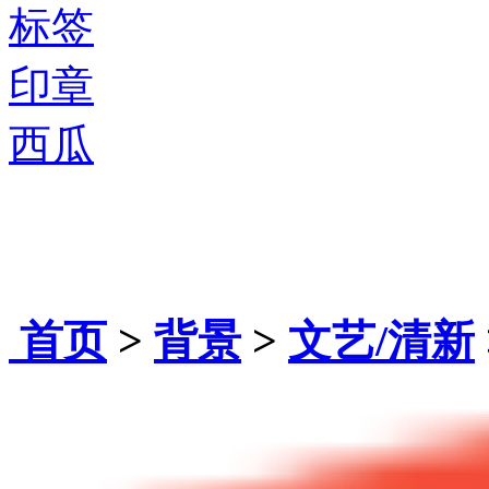
标签
印章
西瓜
首页
>
背景
>
文艺/清新