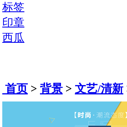
标签
印章
西瓜
首页
>
背景
>
文艺/清新