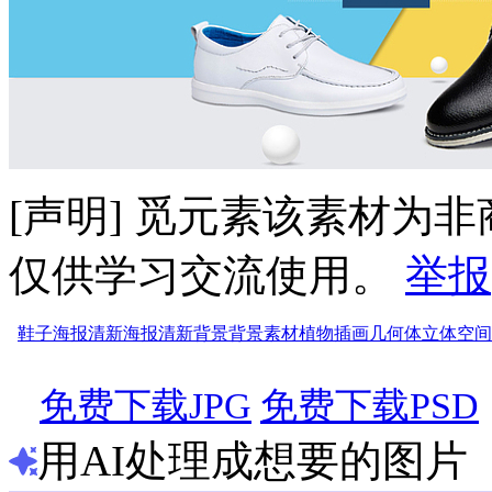
[声明] 觅元素该素材为
仅供学习交流使用。
举报
鞋子海报
清新海报
清新背景
背景素材
植物
插画
几何体
立体空间
免费下载JPG
免费下载PSD
用AI处理成想要的图片