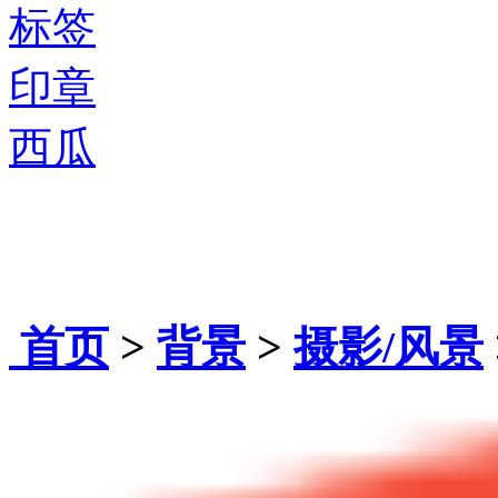
标签
印章
西瓜
首页
>
背景
>
摄影/风景