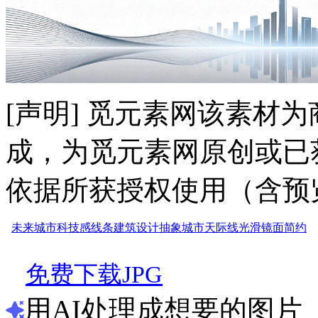
[声明] 觅元素网该素材
成，为觅元素网原创或已
依据所获授权使用（含预
未来城市
科技感
线条
建筑设计
抽象
城市天际线
光滑
镜面
简约
免费下载JPG
用AI处理成想要的图片