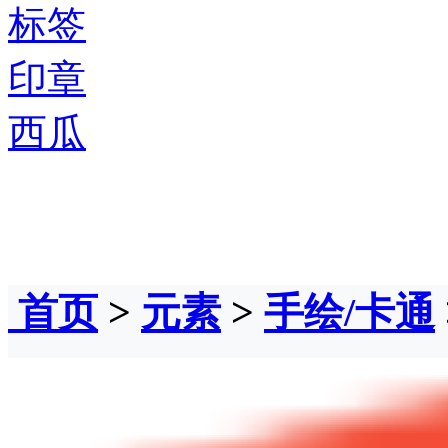
标签
印章
西瓜
首页
>
元素
>
手绘/卡通