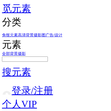
觅元素
分类
免抠元素
高清背景
摄影图
广告/设计
元素
全部
背景
摄影
搜元素
登录/注册
个人VIP