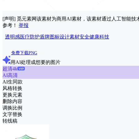
[声明] 觅元素网该素材为商用AI素材，该素材通过人工智
参考！
举报
透明感
医疗
防护
盾牌
图标
设计
素材
安全
健康
科技
免费下载PNG
用AI处理成想要的图片
超清4k
AI高清
AI生同款
风格转换
更换元素
删除内容
调换比例
文字替换
转线稿