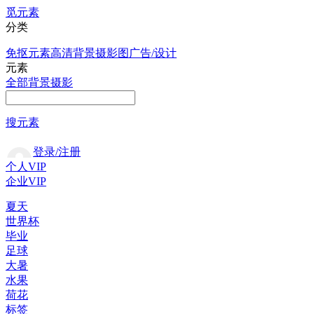
觅元素
分类
免抠元素
高清背景
摄影图
广告/设计
元素
全部
背景
摄影
搜元素
登录/注册
个人VIP
企业VIP
夏天
世界杯
毕业
足球
大暑
水果
荷花
标签