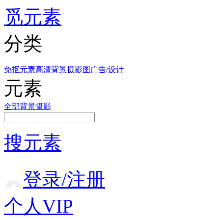
觅元素
分类
免抠元素
高清背景
摄影图
广告/设计
元素
全部
背景
摄影
搜元素
登录/注册
个人VIP