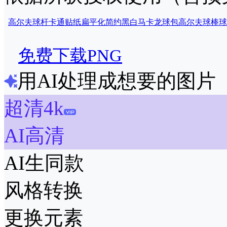
高尔夫
球杆
卡通
贴纸
扁平化
简约
黑白
马卡龙
球包
高尔夫球
棒球
免费下载PNG
用AI处理成想要的图片
超清4k
AI高清
AI生同款
风格转换
更换元素