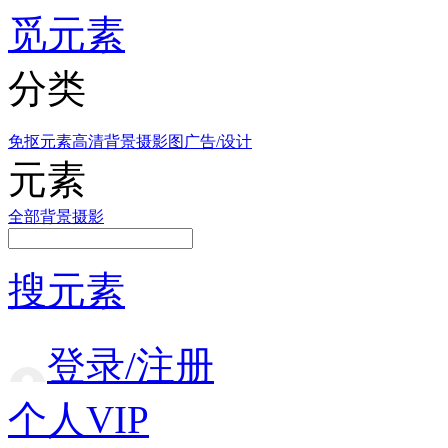
觅元素
分类
免抠元素
高清背景
摄影图
广告/设计
元素
全部
背景
摄影
搜元素
登录/注册
个人VIP