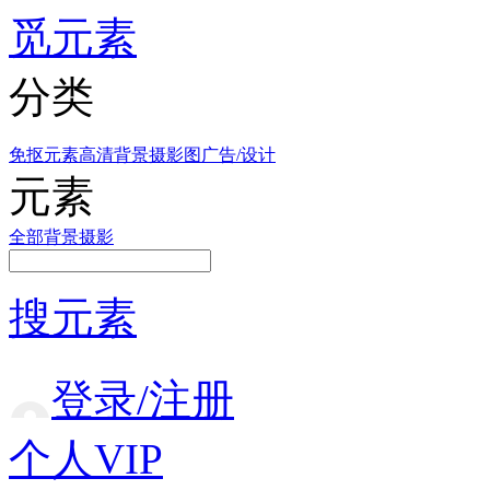
觅元素
分类
免抠元素
高清背景
摄影图
广告/设计
元素
全部
背景
摄影
搜元素
登录/注册
个人VIP