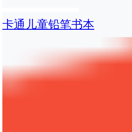
卡通儿童铅笔书本