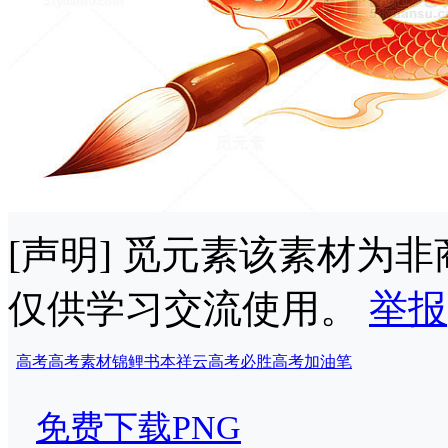
[声明] 觅元素该素材为
仅供学习交流使用。
举报
高考
高考素材
锦鲤
书本
祥云
高考必胜
高考加油
笔
免费下载PNG