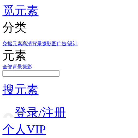
觅元素
分类
免抠元素
高清背景
摄影图
广告/设计
元素
全部
背景
摄影
搜元素
登录/注册
个人VIP