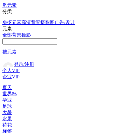
觅元素
分类
免抠元素
高清背景
摄影图
广告/设计
元素
全部
背景
摄影
搜元素
登录/注册
个人VIP
企业VIP
夏天
世界杯
毕业
足球
大暑
水果
荷花
标签