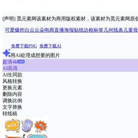
[声明] 觅元素网该素材为商用版权素材，该素材为觅元素网
可爱
爆炸
白云
云朵
电商
直播
海报
贴纸
边框
标签
几何
线条
儿童
母
免费下载PNG
免费下载AI
用AI处理成想要的图片
超清4k
AI高清
AI生同款
风格转换
更换元素
删除内容
调换比例
文字替换
转线稿