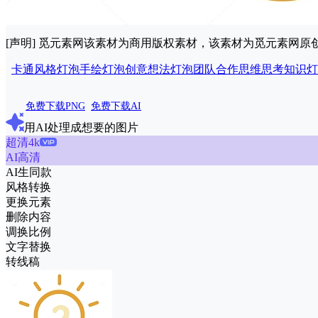
[声明] 觅元素网该素材为商用版权素材，该素材为觅元素网
卡通风格灯泡
手绘灯泡
创意
想法
灯泡
团队合作
思维
思考
知识
灯
免费下载PNG
免费下载AI
用AI处理成想要的图片
超清4k
AI高清
AI生同款
风格转换
更换元素
删除内容
调换比例
文字替换
转线稿