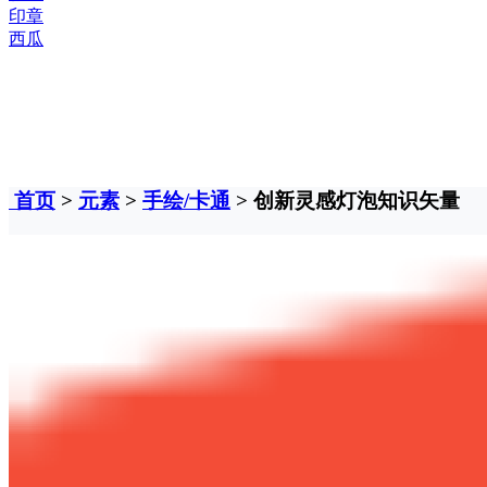
印章
西瓜
首页
>
元素
>
手绘/卡通
> 创新灵感灯泡知识矢量