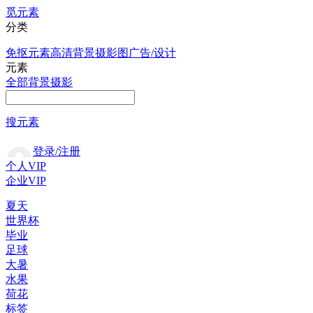
觅元素
分类
免抠元素
高清背景
摄影图
广告/设计
元素
全部
背景
摄影
搜元素
登录/注册
个人VIP
企业VIP
夏天
世界杯
毕业
足球
大暑
水果
荷花
标签