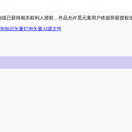
原创或已获得相关权利人授权，作品允许觅元素用户依据所获授
泡知识
矢量灯泡
矢量
AI源文件