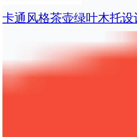
卡通风格茶壶绿叶木托设