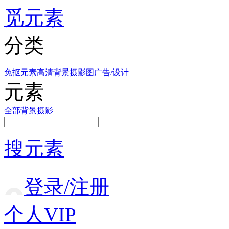
觅元素
分类
免抠元素
高清背景
摄影图
广告/设计
元素
全部
背景
摄影
搜元素
登录/注册
个人VIP