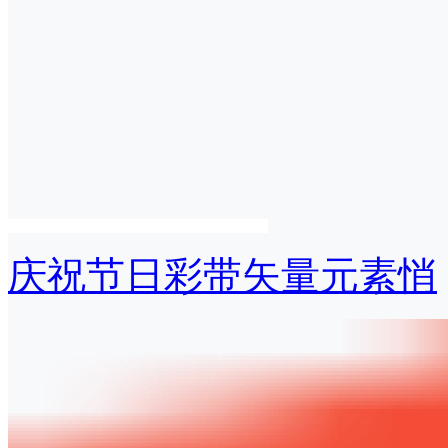
庆祝节日彩带矢量元素悄