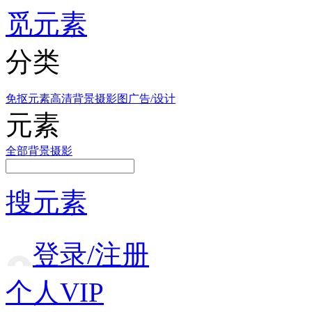
觅元素
分类
免抠元素
高清背景
摄影图
广告/设计
元素
全部
背景
摄影
搜元素
登录/注册
个人VIP