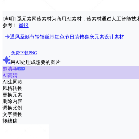
[声明] 觅元素网该素材为商用AI素材，该素材通过人工智
参考！
举报
卡通风
圣诞节
铃铛
丝带
红色
节日
装饰
喜庆
元素
设计
素材
免费下载PNG
用AI处理成想要的图片
超清4k
AI高清
AI生同款
风格转换
更换元素
删除内容
调换比例
文字替换
转线稿