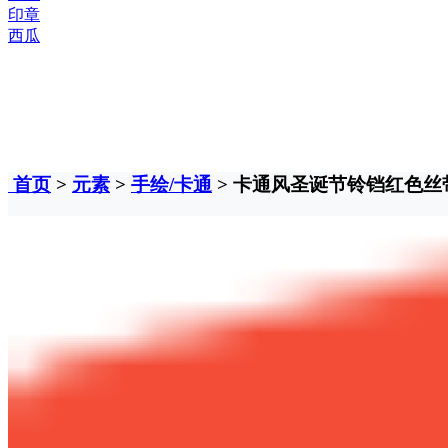
印章
西瓜
首页
>
元素
>
手绘/卡通
> 卡通风圣诞节铃铛红色丝