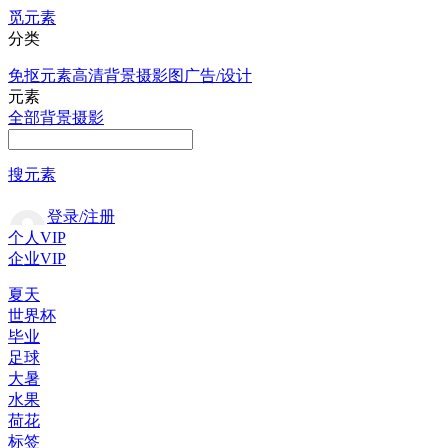
觅元素
分类
免抠元素
高清背景
摄影图
广告/设计
元素
全部
背景
摄影
搜元素
登录/注册
个人VIP
企业VIP
夏天
世界杯
毕业
足球
大暑
水果
荷花
标签