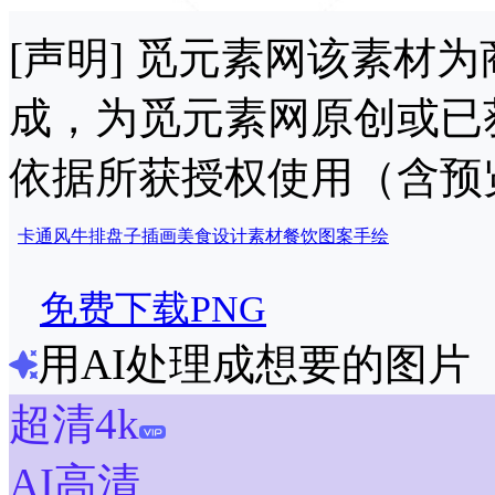
[声明] 觅元素网该素材
成，为觅元素网原创或已
依据所获授权使用（含预
卡通风
牛排
盘子
插画
美食
设计
素材
餐饮
图案
手绘
免费下载PNG
用AI处理成想要的图片
超清4k
AI高清