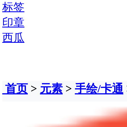
标签
印章
西瓜
首页
>
元素
>
手绘/卡通