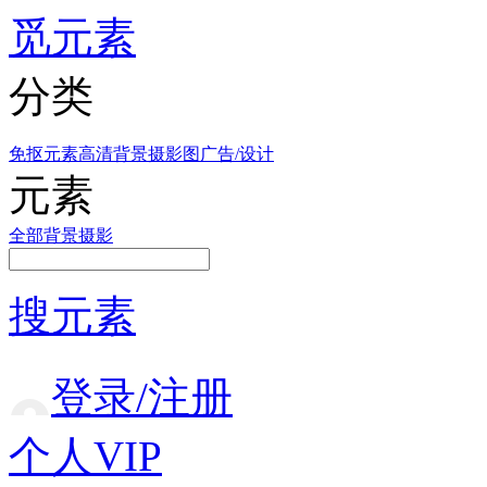
觅元素
分类
免抠元素
高清背景
摄影图
广告/设计
元素
全部
背景
摄影
搜元素
登录/注册
个人VIP