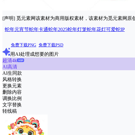
[声明] 觅元素网该素材为商用版权素材，该素材为觅元素网
蛇年元宵节
蛇年卡通
蛇年
2025
蛇年灯笼
蛇年花灯
可爱蛇IP
免费下载PNG
免费下载PSD
用AI处理成想要的图片
超清4k
AI高清
AI生同款
风格转换
更换元素
删除内容
调换比例
文字替换
转线稿