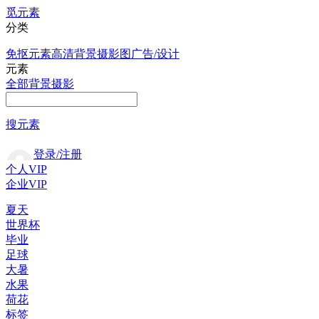
觅元素
分类
免抠元素
高清背景
摄影图
广告/设计
元素
全部
背景
摄影
搜元素
登录/注册
个人VIP
企业VIP
夏天
世界杯
毕业
足球
大暑
水果
荷花
标签