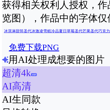
获得相关权利人授权，作
览图），作品中的字体仅
冰淇淋
甜筒
圣代
冰激凌
雪糕
冷品
夏日
草莓圣代
芒果圣代
巧克力
免费下载PNG
用AI处理成想要的图片
超清4k
AI高清
AI生同款