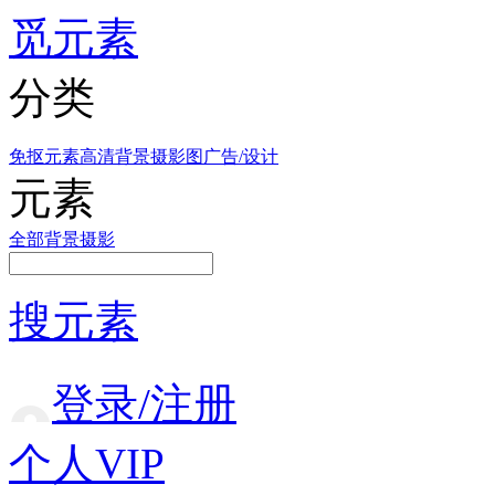
觅元素
分类
免抠元素
高清背景
摄影图
广告/设计
元素
全部
背景
摄影
搜元素
登录/注册
个人VIP