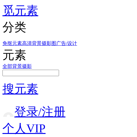
觅元素
分类
免抠元素
高清背景
摄影图
广告/设计
元素
全部
背景
摄影
搜元素
登录/注册
个人VIP