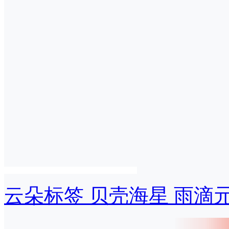
云朵标签 贝壳海星 雨滴