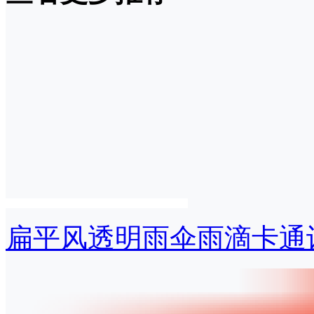
扁平风透明雨伞雨滴卡通