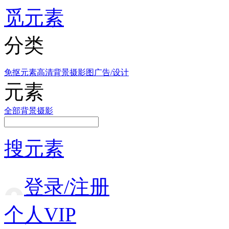
觅元素
分类
免抠元素
高清背景
摄影图
广告/设计
元素
全部
背景
摄影
搜元素
登录/注册
个人VIP