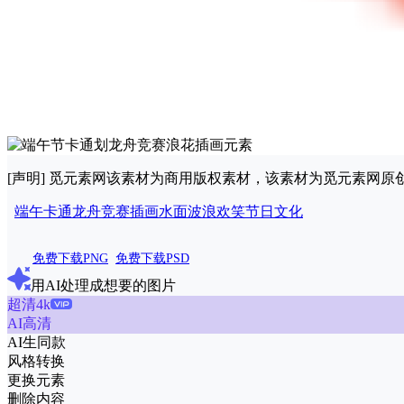
[声明] 觅元素网该素材为商用版权素材，该素材为觅元素网
端午
卡通
龙舟
竞赛
插画
水面
波浪
欢笑
节日
文化
免费下载PNG
免费下载PSD
用AI处理成想要的图片
超清4k
AI高清
AI生同款
风格转换
更换元素
删除内容