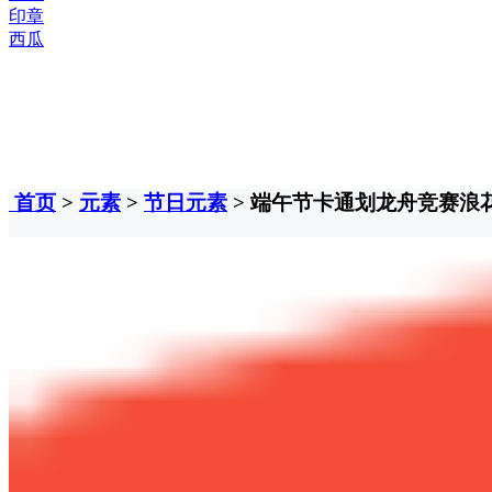
印章
西瓜
首页
>
元素
>
节日元素
> 端午节卡通划龙舟竞赛浪