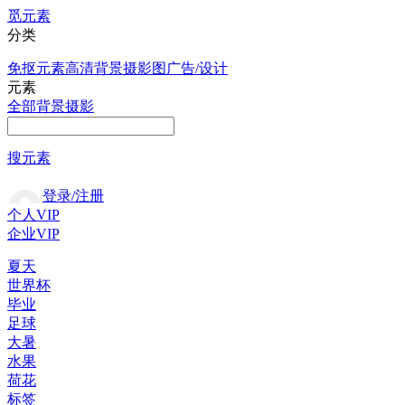
觅元素
分类
免抠元素
高清背景
摄影图
广告/设计
元素
全部
背景
摄影
搜元素
登录/注册
个人VIP
企业VIP
夏天
世界杯
毕业
足球
大暑
水果
荷花
标签