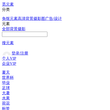
觅元素
分类
免抠元素
高清背景
摄影图
广告/设计
元素
全部
背景
摄影
搜元素
登录/注册
个人VIP
企业VIP
夏天
世界杯
毕业
足球
大暑
水果
荷花
标签