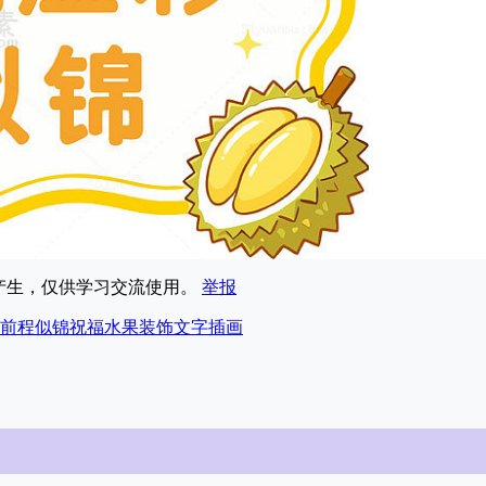
享产生，仅供学习交流使用。
举报
前程
似锦
祝福
水果
装饰
文字
插画