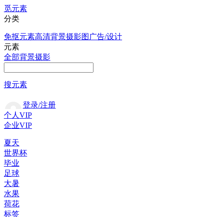
觅元素
分类
免抠元素
高清背景
摄影图
广告/设计
元素
全部
背景
摄影
搜元素
登录/注册
个人VIP
企业VIP
夏天
世界杯
毕业
足球
大暑
水果
荷花
标签