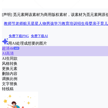
[声明] 觅元素网该素材为商用版权素材，该素材为觅元素网
教师节
老师
航天
星星
人物
男孩
学习
教育
培训
招生
母婴
亲子
育儿
免费下载PNG
免费下载AI
用AI处理成想要的图片
超清4k
AI高清
AI生同款
风格转换
更换元素
删除内容
调换比例
文字替换
转线稿