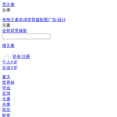
觅元素
分类
免抠元素
高清背景
摄影图
广告/设计
元素
全部
背景
摄影
搜元素
登录/注册
个人VIP
企业VIP
夏天
世界杯
毕业
足球
大暑
水果
荷花
标签