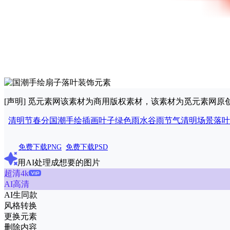
[声明] 觅元素网该素材为商用版权素材，该素材为觅元素网
清明节
春分
国潮
手绘
插画
叶子
绿色
雨水
谷雨
节气
清明场景
落叶
免费下载PNG
免费下载PSD
用AI处理成想要的图片
超清4k
AI高清
AI生同款
风格转换
更换元素
删除内容