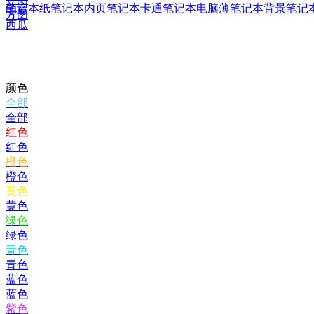
笔记本纸
笔记本内页
笔记本卡通
笔记本电脑薄
笔记本背景
笔记本
印章
方图
西瓜
颜色
全部
全部
红色
红色
橙色
橙色
黄色
黄色
绿色
绿色
青色
青色
蓝色
蓝色
紫色