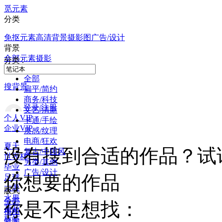
觅元素
分类
免抠元素
高清背景
摄影图
广告/设计
背景
全部
元素
摄影
分类 :
全部
搜背景
扁平/简约
商务/科技
登录/注册
文艺/清新
个人VIP
卡通/手绘
企业VIP
质感/纹理
电商/狂欢
夏天
没有搜到合适的作品？试
复古/中国风
世界杯
另类/其他
毕业
广告/设计
你想要的作品
足球
大暑
版式
水果
全部
你是不是想找：
荷花
横图
标签
竖图