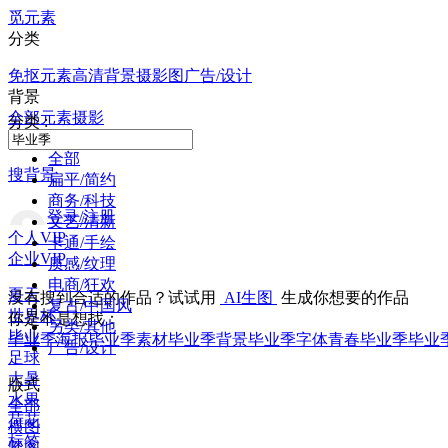
觅元素
分类
免抠元素
高清背景
摄影图
广告/设计
背景
全部
元素
摄影
分类 :
全部
搜背景
扁平/简约
商务/科技
登录/注册
文艺/清新
个人VIP
卡通/手绘
企业VIP
质感/纹理
电商/狂欢
夏天
没有搜到合适的作品？试试用
AI生图
生成你想要的作品
复古/中国风
世界杯
你是不是想找：
另类/其他
毕业
毕业季海报
毕业季素材
毕业季背景
毕业季字体
青春毕业季
毕业
广告/设计
足球
大暑
版式
水果
全部
荷花
横图
标签
竖图