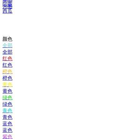
印章
方图
西瓜
颜色
全部
全部
红色
红色
橙色
橙色
黄色
黄色
绿色
绿色
青色
青色
蓝色
蓝色
紫色