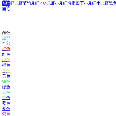
小龙虾
龙虾节
钓龙虾
logo龙虾
小龙虾海报图
下小龙虾
小龙虾黑
印章
方图
西瓜
颜色
全部
全部
红色
红色
橙色
橙色
黄色
黄色
绿色
绿色
青色
青色
蓝色
蓝色
紫色