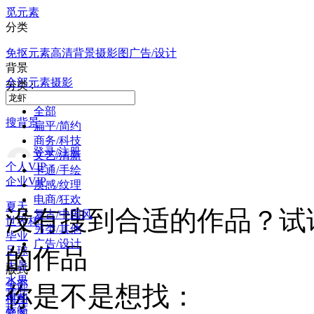
觅元素
分类
免抠元素
高清背景
摄影图
广告/设计
背景
全部
元素
摄影
分类 :
全部
搜背景
扁平/简约
商务/科技
登录/注册
文艺/清新
个人VIP
卡通/手绘
企业VIP
质感/纹理
电商/狂欢
夏天
没有搜到合适的作品？试
复古/中国风
世界杯
另类/其他
毕业
广告/设计
的作品
足球
大暑
版式
水果
全部
你是不是想找：
荷花
横图
标签
竖图