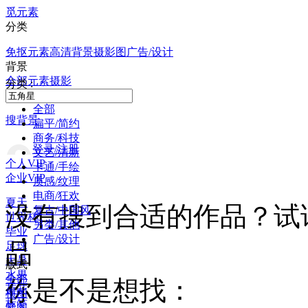
觅元素
分类
免抠元素
高清背景
摄影图
广告/设计
背景
全部
元素
摄影
分类 :
全部
搜背景
扁平/简约
商务/科技
登录/注册
文艺/清新
个人VIP
卡通/手绘
企业VIP
质感/纹理
电商/狂欢
夏天
没有搜到合适的作品？试
复古/中国风
世界杯
另类/其他
毕业
广告/设计
品
足球
大暑
版式
水果
全部
你是不是想找：
荷花
横图
标签
竖图