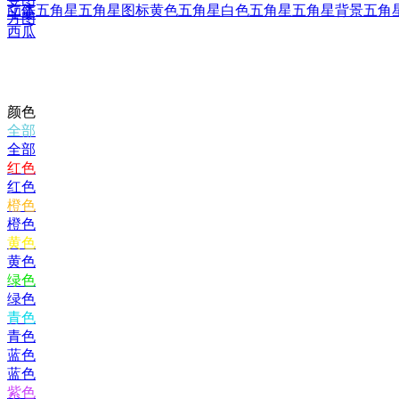
立体五角星
五角星图标
黄色五角星
白色五角星
五角星背景
五角星
印章
方图
西瓜
颜色
全部
全部
红色
红色
橙色
橙色
黄色
黄色
绿色
绿色
青色
青色
蓝色
蓝色
紫色