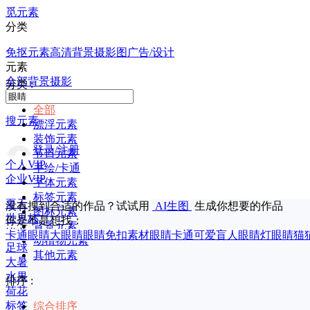
觅元素
分类
免抠元素
高清背景
摄影图
广告/设计
元素
全部
背景
摄影
分类 :
全部
搜元素
漂浮元素
装饰元素
登录/注册
节日元素
个人VIP
手绘/卡通
企业VIP
字体元素
标签元素
夏天
没有搜到合适的作品？试试用
AI生图
生成你想要的作品
图标元素
世界杯
你是不是想找：
背景元素
毕业
卡通眼睛
大眼睛
眼睛免扣素材
眼睛卡通可爱
盲人眼睛
灯眼睛
猫
动植物元素
足球
其他元素
大暑
水果
排序 :
荷花
标签
综合排序