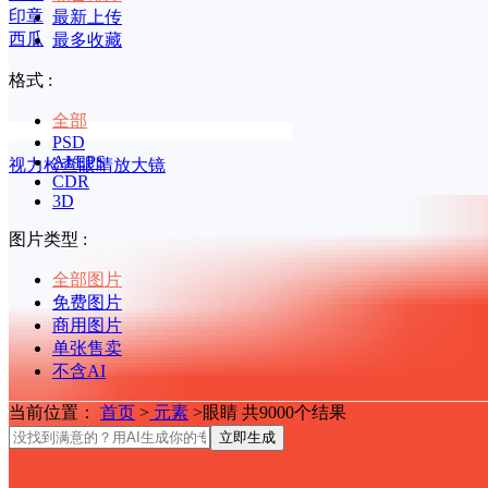
印章
最新上传
西瓜
最多收藏
格式 :
全部
PSD
AI/EPS
视力检查眼睛放大镜
CDR
3D
图片类型 :
全部图片
免费图片
商用图片
单张售卖
不含AI
当前位置：
首页
>
元素
>眼睛 共9000个结果
立即生成