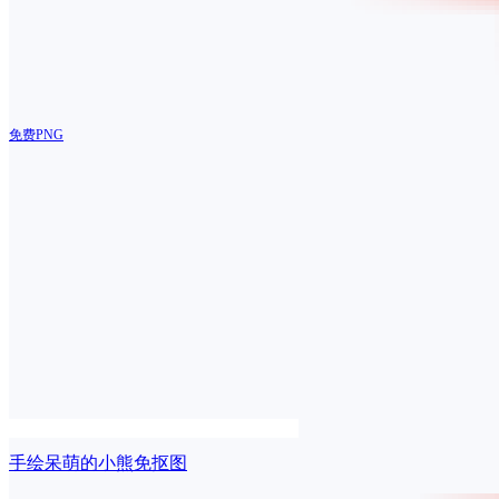
免费PNG
手绘呆萌的小熊免抠图