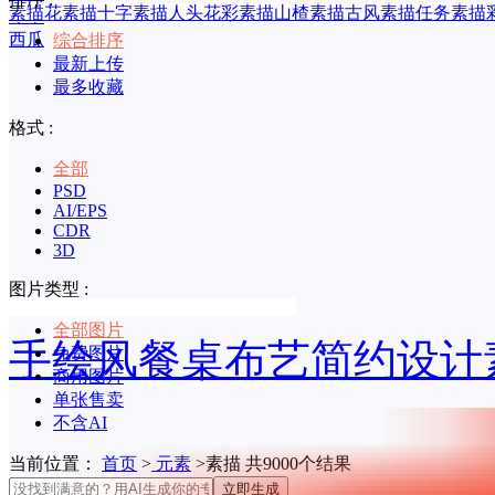
素描花
素描十字
素描人头
花彩素描
山楂素描
古风素描任务
素描
印章
西瓜
综合排序
最新上传
最多收藏
格式 :
全部
PSD
AI/EPS
CDR
3D
图片类型 :
全部图片
手绘风餐桌布艺简约设计
免费图片
商用图片
单张售卖
不含AI
当前位置：
首页
>
元素
>素描 共9000个结果
立即生成