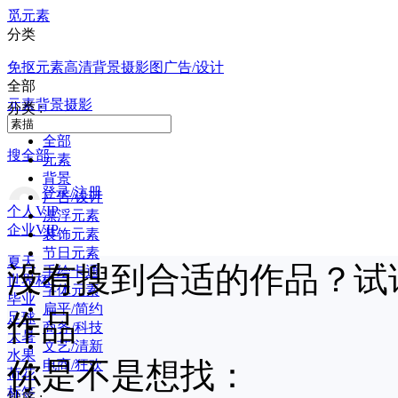
觅元素
分类
免抠元素
高清背景
摄影图
广告/设计
全部
元素
背景
摄影
分类 :
全部
搜全部
元素
背景
登录/注册
广告/设计
个人VIP
漂浮元素
企业VIP
装饰元素
节日元素
夏天
没有搜到合适的作品？试
手绘卡通
世界杯
字体元素
毕业
扁平/简约
作品
足球
商务/科技
大暑
文艺/清新
水果
你是不是想找：
电商/狂欢
荷花
标签
排序 :