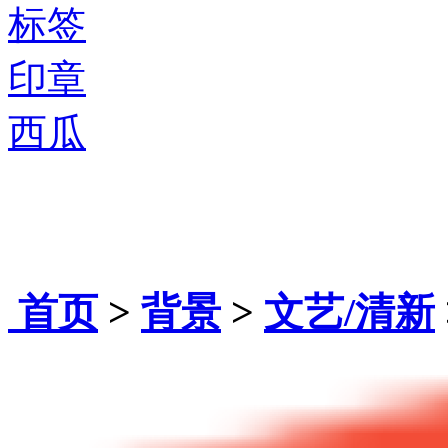
标签
印章
西瓜
首页
>
背景
>
文艺/清新