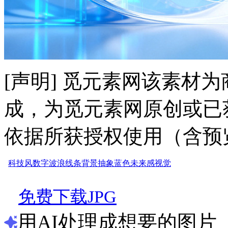
[声明] 觅元素网该素材
成，为觅元素网原创或已
依据所获授权使用（含预
科技风
数字
波浪
线条
背景
抽象
蓝色
未来感
视觉
免费下载JPG
用AI处理成想要的图片