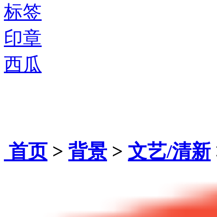
标签
印章
西瓜
首页
>
背景
>
文艺/清新