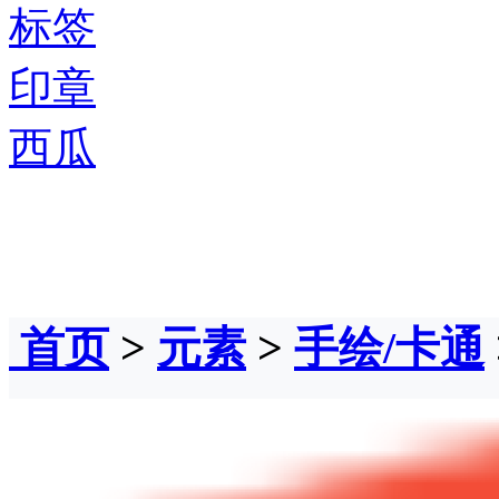
标签
印章
西瓜
首页
>
元素
>
手绘/卡通