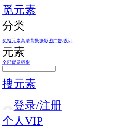
觅元素
分类
免抠元素
高清背景
摄影图
广告/设计
元素
全部
背景
摄影
搜元素
登录/注册
个人VIP