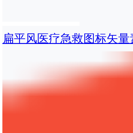
扁平风医疗急救图标矢量