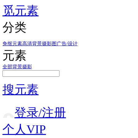
觅元素
分类
免抠元素
高清背景
摄影图
广告/设计
元素
全部
背景
摄影
搜元素
登录/注册
个人VIP