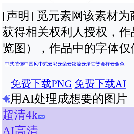
[声明] 觅元素网该素材
获得相关权利人授权，作
览图），作品中的字体仅
中式装饰
中国风
中式
云彩
云朵
云纹
流云
渐变
烫金
祥云
金色
免费下载PNG
免费下载AI
用AI处理成想要的图片
超清4k
AI高清