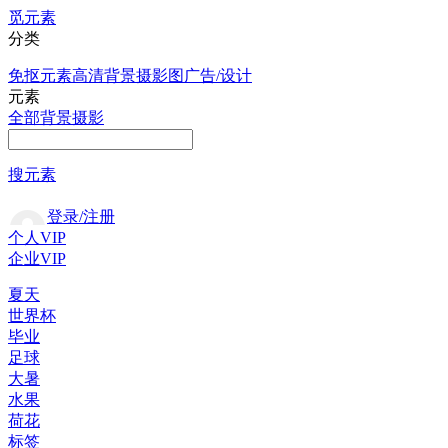
觅元素
分类
免抠元素
高清背景
摄影图
广告/设计
元素
全部
背景
摄影
搜元素
登录/注册
个人VIP
企业VIP
夏天
世界杯
毕业
足球
大暑
水果
荷花
标签