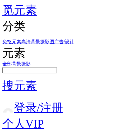
觅元素
分类
免抠元素
高清背景
摄影图
广告/设计
元素
全部
背景
摄影
搜元素
登录/注册
个人VIP