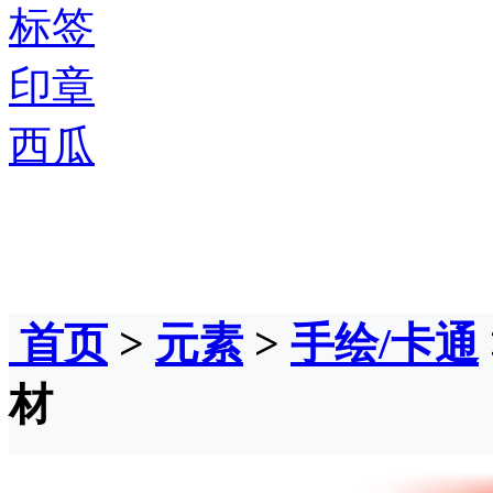
标签
印章
西瓜
首页
>
元素
>
手绘/卡通
材