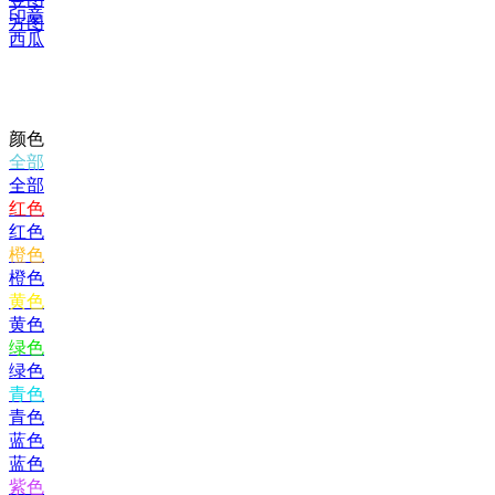
印章
方图
西瓜
颜色
全部
全部
红色
红色
橙色
橙色
黄色
黄色
绿色
绿色
青色
青色
蓝色
蓝色
紫色