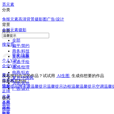
觅元素
分类
免抠元素
高清背景
摄影图
广告/设计
背景
全部
元素
摄影
分类 :
全部
搜背景
扁平/简约
商务/科技
登录/注册
文艺/清新
个人VIP
卡通/手绘
企业VIP
质感/纹理
电商/狂欢
夏天
没有搜到合适的作品？试试用
AI生图
生成你想要的作品
复古/中国风
世界杯
你是不是想找：
另类/其他
毕业
温馨提示牌
卡通温馨提示
温馨提示边框
温馨温馨提示
空调温馨
广告/设计
足球
大暑
版式
水果
全部
荷花
横图
标签
竖图