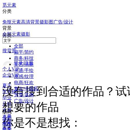
觅元素
分类
免抠元素
高清背景
摄影图
广告/设计
背景
全部
元素
摄影
分类 :
全部
搜背景
扁平/简约
商务/科技
登录/注册
文艺/清新
个人VIP
卡通/手绘
企业VIP
质感/纹理
电商/狂欢
夏天
没有搜到合适的作品？试
复古/中国风
世界杯
另类/其他
毕业
广告/设计
想要的作品
足球
大暑
版式
水果
全部
你是不是想找：
荷花
横图
标签
竖图