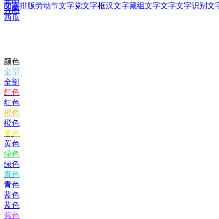
文字排版
劳动节文字
党文字框
汉文字
藏组文字
文字文字
识别文
印章
方图
西瓜
颜色
全部
全部
红色
红色
橙色
橙色
黄色
黄色
绿色
绿色
青色
青色
蓝色
蓝色
紫色