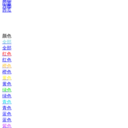
印章
方图
西瓜
颜色
全部
全部
红色
红色
橙色
橙色
黄色
黄色
绿色
绿色
青色
青色
蓝色
蓝色
紫色