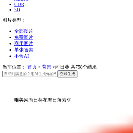
CDR
3D
图片类型 :
全部图片
免费图片
商用图片
单张售卖
不含AI
当前位置：
首页
>
背景
>向日葵 共758个结果
立即生成
唯美风向日葵花海日落素材