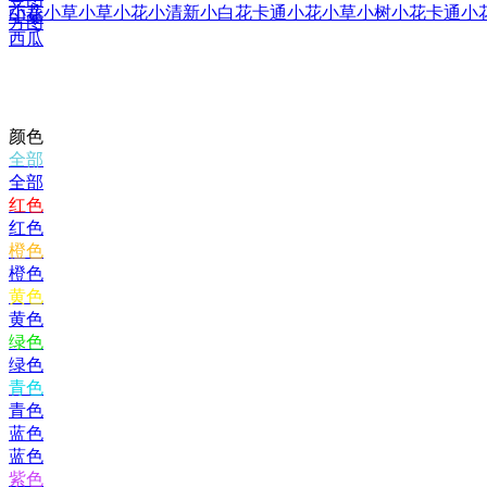
小花小草
小草小花
小清新小白花
卡通小花小草
小树小花
卡通小
印章
方图
西瓜
颜色
全部
全部
红色
红色
橙色
橙色
黄色
黄色
绿色
绿色
青色
青色
蓝色
蓝色
紫色