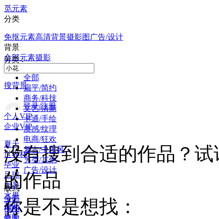
觅元素
分类
免抠元素
高清背景
摄影图
广告/设计
背景
全部
元素
摄影
分类 :
全部
搜背景
扁平/简约
商务/科技
登录/注册
文艺/清新
个人VIP
卡通/手绘
企业VIP
质感/纹理
电商/狂欢
夏天
没有搜到合适的作品？试
复古/中国风
世界杯
另类/其他
毕业
广告/设计
的作品
足球
大暑
版式
水果
全部
你是不是想找：
荷花
横图
标签
竖图