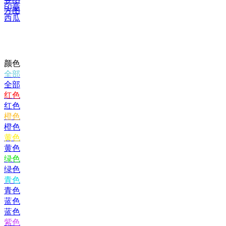
印章
方图
西瓜
颜色
全部
全部
红色
红色
橙色
橙色
黄色
黄色
绿色
绿色
青色
青色
蓝色
蓝色
紫色