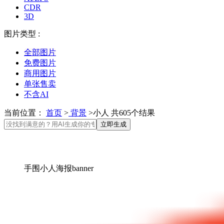
CDR
3D
图片类型 :
全部图片
免费图片
商用图片
单张售卖
不含AI
当前位置：
首页
>
背景
>小人 共605个结果
立即生成
手围小人海报banner