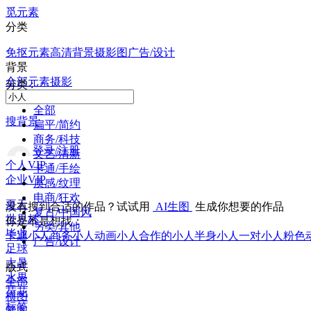
觅元素
分类
免抠元素
高清背景
摄影图
广告/设计
背景
全部
元素
摄影
分类 :
全部
搜背景
扁平/简约
商务/科技
登录/注册
文艺/清新
个人VIP
卡通/手绘
企业VIP
质感/纹理
电商/狂欢
夏天
没有搜到合适的作品？试试用
AI生图
生成你想要的作品
复古/中国风
世界杯
你是不是想找：
另类/其他
毕业
卡通小人
商务小人
动画小人
合作的小人
半身小人
一对小人
粉色
广告/设计
足球
大暑
版式
水果
全部
荷花
横图
标签
竖图